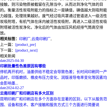
接触，则污染物质被截留在孔隙当中，从而达到净化气体的目
的。衡量活性炭吸附能力的指标之一是碘值，碘值越大则吸附能
力越强，处理效果越好。废气经过吸风罩通过管道进入一级活性
炭吸附塔，有机气体在床内被活性炭吸附，再进入二级活性炭吸
附塔被活性炭净化，净化后的气体由加压风机经排气筒高空排
放。
相关标签：
印刷厂
,
云南印刷厂
,
上一篇：
[product_pre]
下一篇：
[product_next]
相关新闻
date
2025-04-30
印刷批量性色差原因有哪些
停机再开机时，油墨供给不稳定会导致色差；长时间印刷同一产
品时，印版磨损、橡皮布压力变化、润版液导电率变化等因素均
会影响墨...
date
2024-02-27
云南印刷厂和印刷店有多大区别
昆明印刷厂和印刷店在多个方面存在显著的区别，以下从服务范
围、设备和技术、客户接触和服务方式三个方面进行简要说