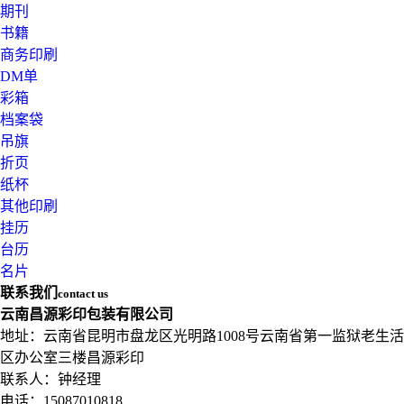
期刊
书籍
商务印刷
DM单
彩箱
档案袋
吊旗
折页
纸杯
其他印刷
挂历
台历
名片
联系我们
contact us
云南昌源彩印包装有限公司
地址：云南省昆明市盘龙区光明路1008号云南省第一监狱老生活
区办公室三楼昌源彩印
联系人：钟经理
电话：15087010818